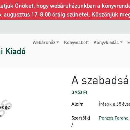
ztatjuk Önöket, hogy webáruházunkban a könyvrendel
6. augusztus 17. 8:00 óráig szünetel. Köszönjük me
Webáruház
Könyvesbolt
Könyvkiadás
E
i Kiadó
A szabadsá
3 950
Ft
Alcím
Írások a 65 éve
Szerző(k)
Pénzes Ferenc
/