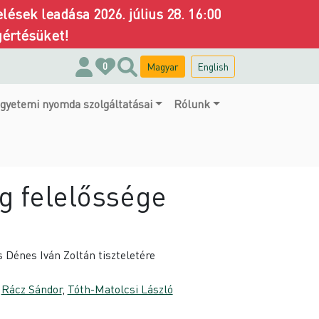
ések leadása 2026. július 28. 16:00
gértésüket!
Magyar
English
0
gyetemi nyomda szolgáltatásai
Rólunk
g felelőssége
s Dénes Iván Zoltán tiszteletére
,
Rácz Sándor
,
Tóth-Matolcsi László