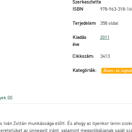
Szerkesztette
ISBN
978-963-318-16
Terjedelem
358 oldal
Kiadás
2011
éve
Cikkszám:
3413
Kategóriák:
Állam- és Jogtu
ek (0)
s Iván Zoltán munkássága előtt. És ahogy az ilyenkor lenni szok
eretetüket az ünnepelt iránt, valamint megpróbáljanak saját sz