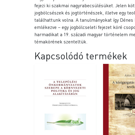
fejezi ki szakmai nagyrabecsülésüket. Jelen köt
jogbölcsészek és jogtörténészek, illetve egy t
találhattunk volna. A tanulmányokat így Dénes 
emlékezve – egy jogbölcseleti fejezet köré csopo
harmadikat a 19. századi magyar történelem meg
témakörének szenteltük.
Kapcsolódó termékek