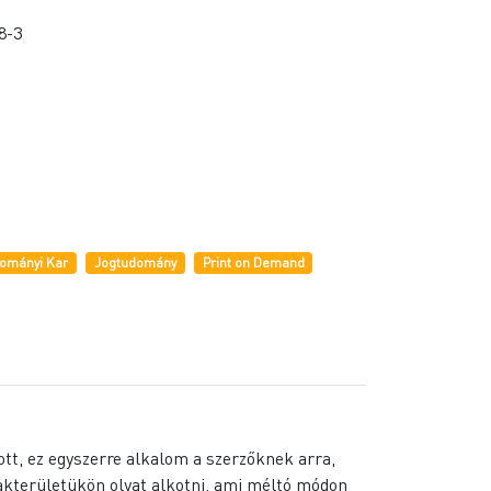
8-3
dományi Kar
Jogtudomány
Print on Demand
ott, ez egyszerre alkalom a szerzőknek arra,
akterületükön olyat alkotni, ami méltó módon