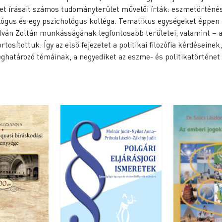
et írásait számos tudományterület művelői írták: eszmetörténész
eológus és egy pszichológus kolléga. Tematikus egységeket éppen 
Iván Zoltán munkásságának legfontosabb területei, valamint – a 
rtosítottuk. Így az első fejezetet a politikai filozófia kérdésein
határozó témáinak, a negyediket az eszme- és politikatörténet 