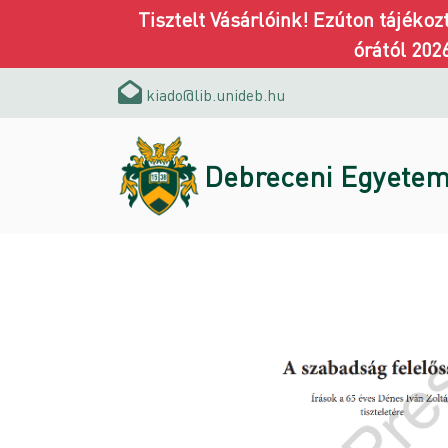
Tisztelt Vásárlóink! Ezúton tájéko
órától 202
kiado@lib.unideb.hu
Debreceni Egyetem