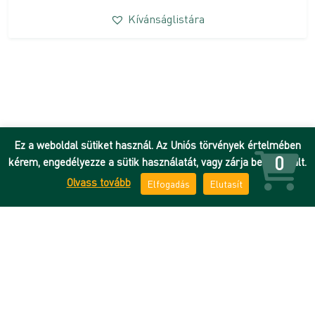
Kívánságlistára
Ez a weboldal sütiket használ. Az Uniós törvények értelmében
0
kérem, engedélyezze a sütik használatát, vagy zárja be az oldalt.
Olvass tovább
Elfogadás
Elutasít
Hírek
Adatkezelési tájékoztató
DEENK
ÁSZF
Debreceni Egyetem
Impresszum