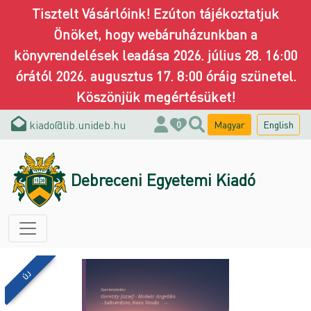
Tisztelt Vásárlóink! Ezúton tájékoztatjuk
Önöket, hogy webáruházunkban a
könyvrendelések leadása 2026. július 28. 16:00
órától 2026. augusztus 17. 8:00 óráig szünetel.
Köszönjük megértésüket!
kiado@lib.unideb.hu
Magyar
English
0
Debreceni Egyetemi Kiadó
ÚJ