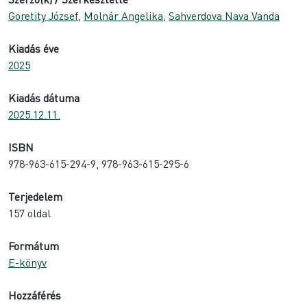
Goretity József
,
Molnár Angelika
,
Sahverdova Nava Vanda
Kiadás éve
2025
Kiadás dátuma
2025.12.11.
ISBN
978-963-615-294-9, 978-963-615-295-6
Terjedelem
157 oldal
Formátum
E-könyv
Hozzáférés