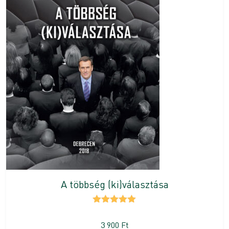
A többség (ki)választása
Értékelés:
5.00
/ 5
3 900
Ft