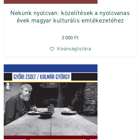
Nekünk nyolcvan: közelítések a nyolcvanas
évek magyar kulturális emlékezetéhez
3 000
Ft
Kívánságlistára