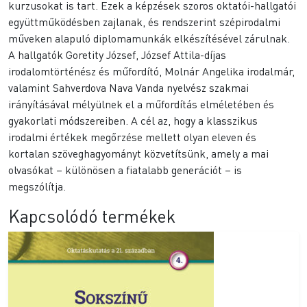
kurzusokat is tart. Ezek a képzések szoros oktatói-hallgatói
együttműködésben zajlanak, és rendszerint szépirodalmi
műveken alapuló diplomamunkák elkészítésével zárulnak.
A hallgatók Goretity József, József Attila-díjas
irodalomtörténész és műfordító, Molnár Angelika irodalmár,
valamint Sahverdova Nava Vanda nyelvész szakmai
irányításával mélyülnek el a műfordítás elméletében és
gyakorlati módszereiben. A cél az, hogy a klasszikus
irodalmi értékek megőrzése mellett olyan eleven és
kortalan szöveghagyományt közvetítsünk, amely a mai
olvasókat – különösen a fiatalabb generációt – is
megszólítja.
Kapcsolódó termékek