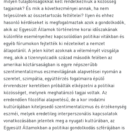
milyen tulajdonságokkal kell rendelkezniük a közösség
tagjainak? És mik a következményei annak, ha nem
teljesülnek az összetartozás feltételei? Ilyen és ehhez
hasonló kérdéseket is megfogalmaztak azok a gondolkodók,
akik az Egyesült Államok történelme korai időszakának
különféle eseményeihez kapcsolódóan politikai vitákban és
egyéb fórumokon fejtették ki nézeteiket a nemzet
állapotáról. A jelen kötet azoknak a véleményét vizsgálja
meg, akik a tizennyolcadik század második felében az
amerikai köztársaságban is egyre népszerűbb
szentimentalizmus eszmevilágának alapvetései nyomán a
szeretet, szimpátia, együttérzés fogalmaira épülő
érvrendszer keretében próbálták elképzelni a politikai
közösséget, melynek meghatározó tagjai voltak. Az
eredendően filozófiai alapvetésű, de a kor irodalmi
kultúrájában kiteljesedő szentimentalizmus és érzékenység
eszméi, melyek eredetileg interperszonális kapcsolatok
vonatkozásában jelentek meg a nyugati kultúrában, az
Egyesült Államokban a politikai gondolkodás szférájában is