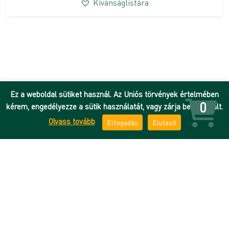
Kívánságlistára
Ez a weboldal sütiket használ. Az Uniós törvények értelmében
0
kérem, engedélyezze a sütik használatát, vagy zárja be az oldalt.
Olvass tovább
Elfogadás
Elutasít
Hírek
Adatkezelési tájékoztató
DEENK
ÁSZF
Debreceni Egyetem
Impresszum