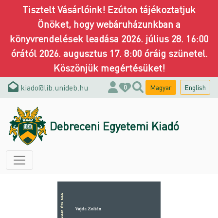
Tisztelt Vásárlóink! Ezúton tájékoztatjuk
Önöket, hogy webáruházunkban a
könyvrendelések leadása 2026. július 28. 16:00
órától 2026. augusztus 17. 8:00 óráig szünetel.
Köszönjük megértésüket!
kiado@lib.unideb.hu
Magyar
English
0
Debreceni Egyetemi Kiadó