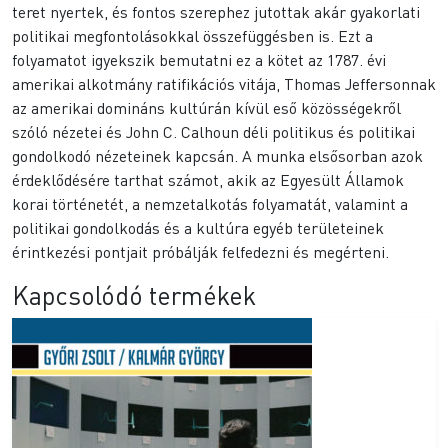
teret nyertek, és fontos szerephez jutottak akár gyakorlati
politikai megfontolásokkal összefüggésben is. Ezt a
folyamatot igyekszik bemutatni ez a kötet az 1787. évi
amerikai alkotmány ratifikációs vitája, Thomas Jeffersonnak
az amerikai domináns kultúrán kívül eső közösségekről
szóló nézetei és John C. Calhoun déli politikus és politikai
gondolkodó nézeteinek kapcsán. A munka elsősorban azok
érdeklődésére tarthat számot, akik az Egyesült Államok
korai történetét, a nemzetalkotás folyamatát, valamint a
politikai gondolkodás és a kultúra egyéb területeinek
érintkezési pontjait próbálják felfedezni és megérteni.
Kapcsolódó termékek