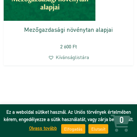
Mezőgazdasági növénytan alapjai
2 600
Ft
Kívánságlistára
Ez a weboldal sütiket használ. Az Uniós törvények értelmében
0
kérem, engedélyezze a sütik használatát, vagy zárja be az oldalt.
Olvass tovább
Elfogadás
Elutasít