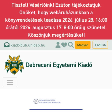
Tisztelt Vásárlóink! Ezúton tájékoztatjuk
Önöket, hogy webáruházunkban a
könyvrendelések leadása 2026. július 28. 16:00
órától 2026. augusztus 17. 8:00 óráig szünetel.
Köszönjük megértésüket!
kiado@lib.unideb.hu
Magyar
English
0
Debreceni Egyetemi Kiadó