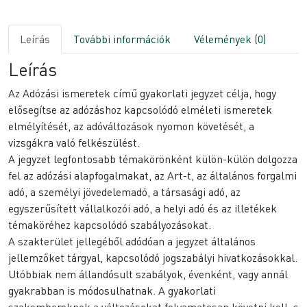
Leírás
További információk
Vélemények (0)
Leírás
Az Adózási ismeretek című gyakorlati jegyzet célja, hogy
elősegítse az adózáshoz kapcsolódó elméleti ismeretek
elmélyítését, az adóváltozások nyomon követését, a
vizsgákra való felkészülést.
A jegyzet legfontosabb témakörönként külön-külön dolgozza
fel az adózási alapfogalmakat, az Art-t, az általános forgalmi
adó, a személyi jövedelemadó, a társasági adó, az
egyszerűsített vállalkozói adó, a helyi adó és az illetékek
témaköréhez kapcsolódó szabályozásokat.
A szakterület jellegéből adódóan a jegyzet általános
jellemzőket tárgyal, kapcsolódó jogszabályi hivatkozásokkal.
Utóbbiak nem állandósult szabályok, évenként, vagy annál
gyakrabban is módosulhatnak. A gyakorlati
szakembereknek a változásokat folyamatosan követni kell, s