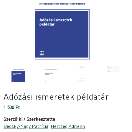
Adózási ismeretek példatár
1 500
Ft
Szerző(k) / Szerkesztette
Becsky-Nagy Patrícia
,
Herczeg Adrienn