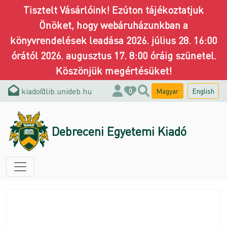
Tisztelt Vásárlóink! Ezúton tájékoztatjuk
Önöket, hogy webáruházunkban a
könyvrendelések leadása 2026. július 28. 16:00
órától 2026. augusztus 17. 8:00 óráig szünetel.
Köszönjük megértésüket!
kiado@lib.unideb.hu
Magyar
English
0
Debreceni Egyetemi Kiadó