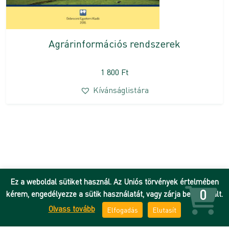
Agrárinformációs rendszerek
1 800
Ft
Kívánságlistára
Ez a weboldal sütiket használ. Az Uniós törvények értelmében
0
kérem, engedélyezze a sütik használatát, vagy zárja be az oldalt.
Olvass tovább
Elfogadás
Elutasít