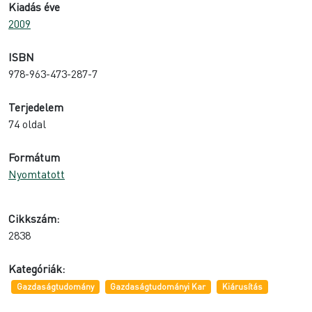
Kiadás éve
2009
ISBN
978-963-473-287-7
Terjedelem
74 oldal
Formátum
Nyomtatott
Cikkszám:
2838
Kategóriák:
Gazdaságtudomány
Gazdaságtudományi Kar
Kiárusítás