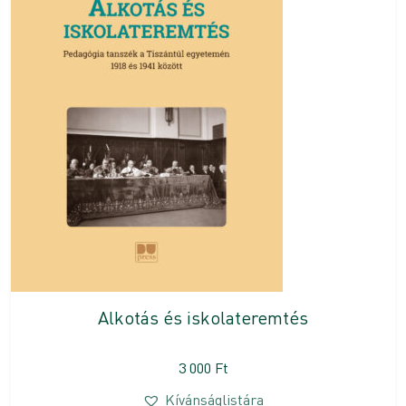
Alkotás és iskolateremtés
3 000
Ft
Kívánságlistára