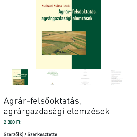
Agrár-felsőoktatás,
agrárgazdasági elemzések
2 300
Ft
Szerző(k) / Szerkesztette