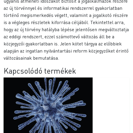
ugyanis átmeneti időszakot biztosít a jogalkalmazók részére
az új törvénnyel és informatikai rendszerrel gyakorlatban
történő megismerkedés végett, valamint a jogalkotó részére
is a végleges részletek kiforrása céljából. Tekintettel arra,
hogy az új törvény hatályba lépése jelentősen megváltoztatja
az eddigi rendszert, ezzel számottevő változás áll be a
közjegyzői gyakorlatban is. Jelen kötet tárgya az előbbiek
alapján az ingatlan nyilvántartási reform közjegyzőket érintő
változásainak bemutatása.
Kapcsolódó termékek