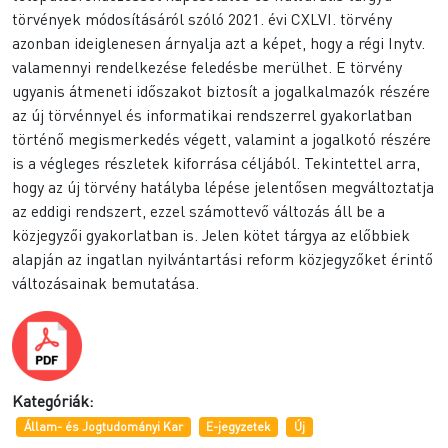
törvények módosításáról szóló 2021. évi CXLVI. törvény
azonban ideiglenesen árnyalja azt a képet, hogy a régi Inytv.
valamennyi rendelkezése feledésbe merülhet. E törvény
ugyanis átmeneti időszakot biztosít a jogalkalmazók részére
az új törvénnyel és informatikai rendszerrel gyakorlatban
történő megismerkedés végett, valamint a jogalkotó részére
is a végleges részletek kiforrása céljából. Tekintettel arra,
hogy az új törvény hatályba lépése jelentősen megváltoztatja
az eddigi rendszert, ezzel számottevő változás áll be a
közjegyzői gyakorlatban is. Jelen kötet tárgya az előbbiek
alapján az ingatlan nyilvántartási reform közjegyzőket érintő
változásainak bemutatása.
Kategóriák:
Állam- és Jogtudományi Kar
E-jegyzetek
Új