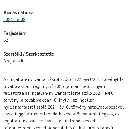
Kiadás dátuma
2026-06-02
Terjedelem
82
Szerző(k) / Szerkesztette
Szajlai Kitti
Az ingatlan-nyilvántartásról szóló 1997. évi CXLI. törvényt (a
továbbiakban: régi Inytv.) 2025. január 15-től ugyan
felváltotta az ingatlan-nyilvántartásról szóló 2021. évi C.
törvény (a továbbiakban: új Inytv.), az ingatlan-
nyilvántartásról szóló 2021. évi C. törvény hatálybalépésével
összefüggő átmeneti rendelkezésekről, valamint egyes, az
ingatlan- nyilvántartással, területrendezéssel,
településrendezéssel kapcsolatos és kulturális tárgyú