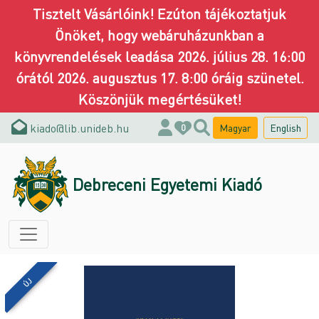
Tisztelt Vásárlóink! Ezúton tájékoztatjuk
Önöket, hogy webáruházunkban a
könyvrendelések leadása 2026. július 28. 16:00
órától 2026. augusztus 17. 8:00 óráig szünetel.
Köszönjük megértésüket!
kiado@lib.unideb.hu
Magyar
English
0
Debreceni Egyetemi Kiadó
ÚJ