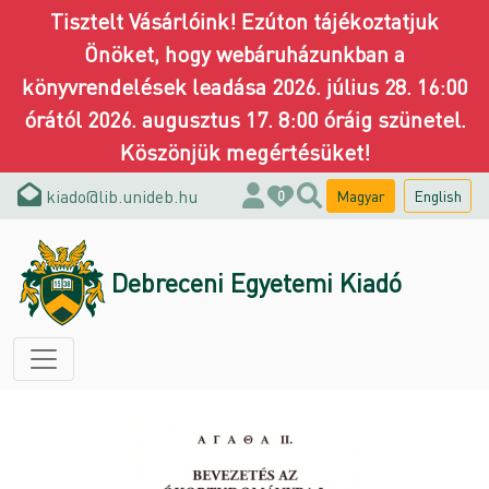
Tisztelt Vásárlóink! Ezúton tájékoztatjuk
Önöket, hogy webáruházunkban a
könyvrendelések leadása 2026. július 28. 16:00
órától 2026. augusztus 17. 8:00 óráig szünetel.
Köszönjük megértésüket!
kiado@lib.unideb.hu
Magyar
English
0
Debreceni Egyetemi Kiadó