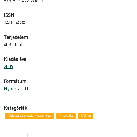
978-963-473-306-5
ISSN
0418-453X
Terjedelem
408 oldal
Kiadás éve
2009
Formátum
Nyomtatott
Kategóriák:
Bölcsészettudományi Kar
Filozófia
ΑΓΑΘΑ