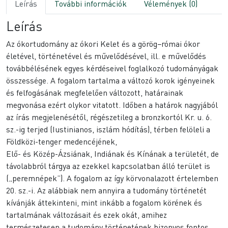
Leírás
További információk
Vélemények (0)
Leírás
Az ókortudomány az ókori Kelet és a görög−római ókor
életével, történetével és művelődésével, ill. e művelődés
továbbélésének egyes kérdéseivel foglalkozó tudományágak
összessége. A fogalom tartalma a változó korok igényeinek
és felfogásának megfelelően változott, határainak
megvonása ezért olykor vitatott. Időben a határok nagyjából
az írás megjelenésétől, régészetileg a bronzkortól Kr. u. 6.
sz.-ig terjed (Iustinianos, iszlám hódítás), térben felöleli a
Földközi-tenger medencéjének,
Elő- és Közép-Ázsiának, Indiának és Kínának a területét, de
távolabbról tárgya az ezekkel kapcsolatban álló terület is
(„peremnépek”). A fogalom az így körvonalazott értelemben
20. sz.-i. Az alábbiak nem annyira a tudomány történetét
kívánják áttekinteni, mint inkább a fogalom körének és
tartalmának változásait és ezek okát, amihez
természetesen a tudomány történetének bizonyos fontos