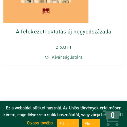
A felekezeti oktatás új negyedszázada
2 500
Ft
Kívánságlistára
Ez a weboldal sütiket használ. Az Uniós törvények értelmében
0
kérem, engedélyezze a sütik használatát, vagy zárja be az oldalt.
Olvass tovább
Elfogadás
Elutasít