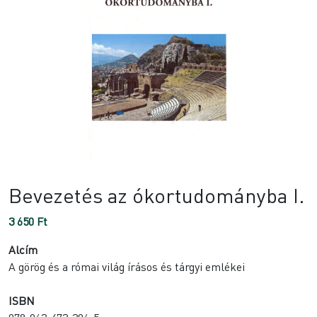
Bevezetés az ókortudományba I.
3 650
Ft
Alcím
A görög és a római világ írásos és tárgyi emlékei
ISBN