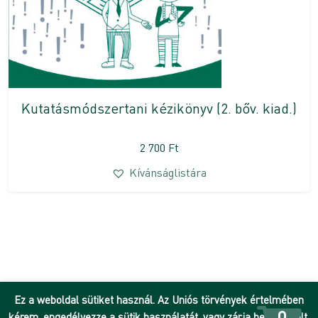
Kutatásmódszertani kézikönyv (2. bőv. kiad.)
2 700
Ft
Kívánságlistára
Ez a weboldal sütiket használ. Az Uniós törvények értelmében
0
kérem, engedélyezze a sütik használatát, vagy zárja be az oldalt.