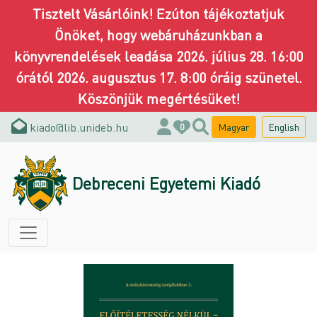
Tisztelt Vásárlóink! Ezúton tájékoztatjuk
Önöket, hogy webáruházunkban a
könyvrendelések leadása 2026. július 28. 16:00
órától 2026. augusztus 17. 8:00 óráig szünetel.
Köszönjük megértésüket!
kiado@lib.unideb.hu
Magyar
English
0
Debreceni Egyetemi Kiadó