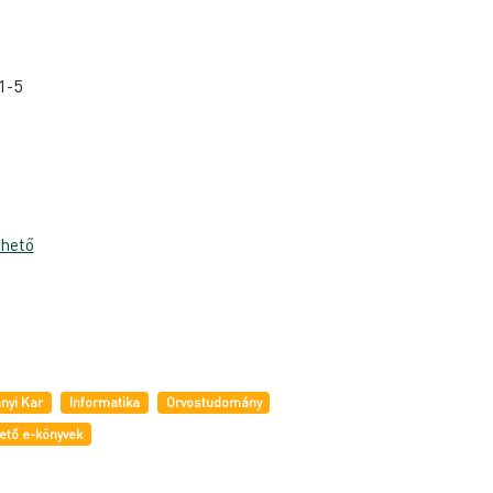
1-5
thető
nyi Kar
Informatika
Orvostudomány
ető e-könyvek