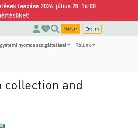
ések leadása 2026. július 28. 16:00
gértésüket!
Magyar
English
0
gyetemi nyomda szolgáltatásai
Rólunk
 collection and
aba