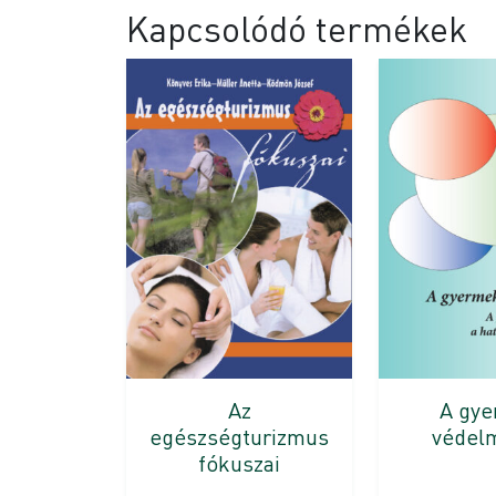
Kapcsolódó termékek
A gy
Az
védel
egészségturizmus
fókuszai