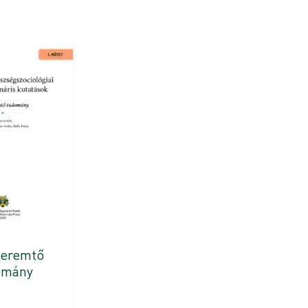
teremtő
omány