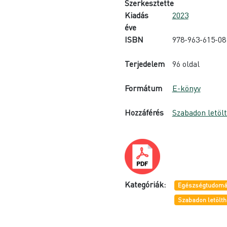
Szerkesztette
Kiadás
2023
éve
ISBN
978-963-615-08
Terjedelem
96 oldal
Formátum
E-könyv
Hozzáférés
Szabadon letöl
Kategóriák:
Egészségtudomá
Szabadon letölth