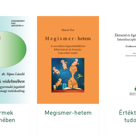
ermek
Érték
Megismer-hetem
mében
tud