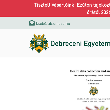
Tisztelt Vásárlóink! Ezúton tájéko
órától 202
kiado@lib.unideb.hu
Debreceni Egyetem