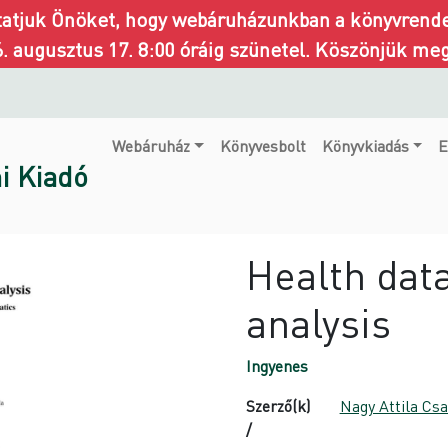
ztatjuk Önöket, hogy webáruházunkban a könyvrendel
6. augusztus 17. 8:00 óráig szünetel. Köszönjük me
Webáruház
Könyvesbolt
Könyvkiadás
E
i Kiadó
Health data
analysis
Ingyenes
Szerző(k)
Nagy Attila Cs
/