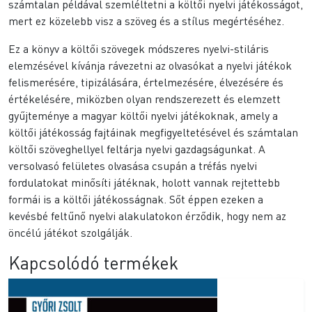
számtalan példával szemléltetni a költői nyelvi játékosságot,
mert ez közelebb visz a szöveg és a stílus megértéséhez.
Ez a könyv a költői szövegek módszeres nyelvi-stiláris
elemzésével kívánja rávezetni az olvasókat a nyelvi játékok
felismerésére, tipizálására, értelmezésére, élvezésére és
értékelésére, miközben olyan rendszerezett és elemzett
gyűjteménye a magyar költői nyelvi játékoknak, amely a
költői játékosság fajtáinak megfigyeltetésével és számtalan
költői szöveghellyel feltárja nyelvi gazdagságunkat. A
versolvasó felületes olvasása csupán a tréfás nyelvi
fordulatokat minősíti játéknak, holott vannak rejtettebb
formái is a költői játékosságnak. Sőt éppen ezeken a
kevésbé feltűnő nyelvi alakulatokon érződik, hogy nem az
öncélú játékot szolgálják.
Kapcsolódó termékek