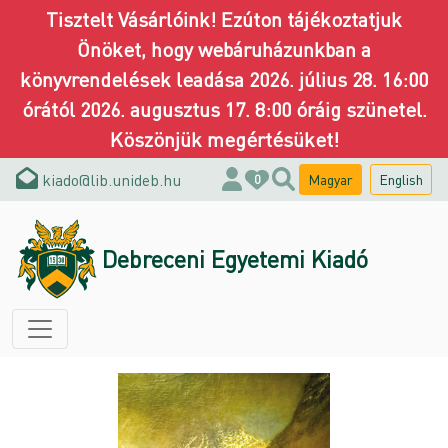
Tisztelt Vásárlóink! Ezúton tájékoztatjuk
Önöket, hogy webáruházunkban a
könyvrendelések leadása 2026. július 28. 16:00
órától 2026. augusztus 17. 8:00 óráig szünetel.
Köszönjük megértésüket!
kiado@lib.unideb.hu
Magyar
English
0
Debreceni Egyetemi Kiadó