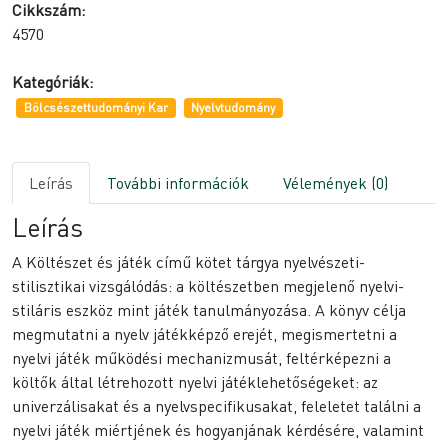
Cikkszám:
4570
Kategóriák:
Bölcsészettudományi Kar
Nyelvtudomány
Leírás
További információk
Vélemények (0)
Leírás
A Költészet és játék című kötet tárgya nyelvészeti-
stilisztikai vizsgálódás: a költészetben megjelenő nyelvi-
stiláris eszköz mint játék tanulmányozása. A könyv célja
megmutatni a nyelv játékképző erejét, megismertetni a
nyelvi játék működési mechanizmusát, feltérképezni a
költők által létrehozott nyelvi játéklehetőségeket: az
univerzálisakat és a nyelvspecifikusakat, feleletet találni a
nyelvi játék miértjének és hogyanjának kérdésére, valamint