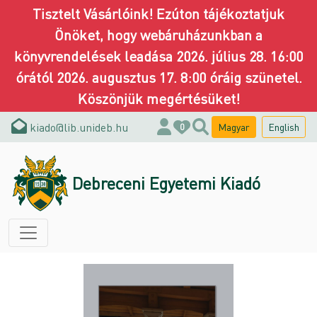
Tisztelt Vásárlóink! Ezúton tájékoztatjuk
Önöket, hogy webáruházunkban a
könyvrendelések leadása 2026. július 28. 16:00
órától 2026. augusztus 17. 8:00 óráig szünetel.
Köszönjük megértésüket!
kiado@lib.unideb.hu
Magyar
English
0
Debreceni Egyetemi Kiadó