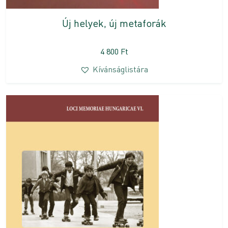
Új helyek, új metaforák
4 800
Ft
Kívánságlistára