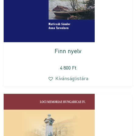
Finn nyelv
4 800
Ft
Kívánságlistára