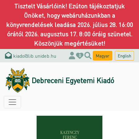
Tisztelt Vásárlóink! Ezúton tájékoztatjuk
Önöket, hogy webáruházunkban a
könyvrendelések leadása 2026. július 28. 16:00
órától 2026. augusztus 17. 8:00 óráig szünetel.
Köszönjük megértésüket!
kiado@lib.unideb.hu
Magyar
English
0
Debreceni Egyetemi Kiadó