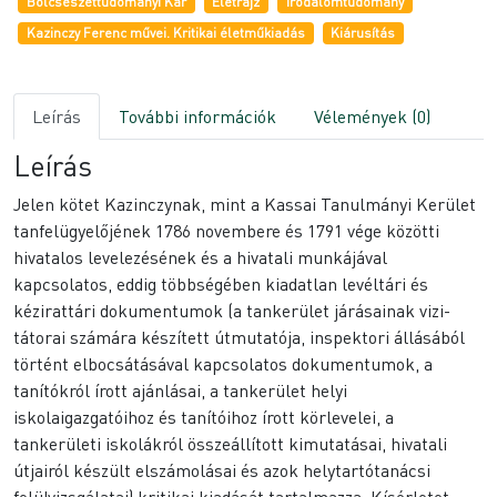
Bölcsészettudományi Kar
Életrajz
Irodalomtudomány
Kazinczy Ferenc művei. Kritikai életműkiadás
Kiárusítás
Leírás
További információk
Vélemények (0)
Leírás
Jelen kötet Kazinczynak, mint a Kassai Tanulmányi Kerület
tanfelügyelőjének 1786 novembere és 1791 vége közötti
hivatalos levelezésének és a hivatali munkájával
kapcsolatos, eddig többségében kiadatlan levéltári és
kézirattári dokumentumok (a tankerület járásainak vizi­
tátorai számára készített útmutatója, inspektori állásából
történt elbocsátásával kapcsolatos dokumentumok, a
tanítókról írott ajánlásai, a tankerület helyi
iskolaigazgatóihoz és tanítóihoz írott körlevelei, a
tankerületi iskolákról összeállított kimutatásai, hivatali
útjairól készült elszámolásai és azok helytartótanácsi
felülvizsgálatai) kritikai kiadását tartalmazza. Kísérletet