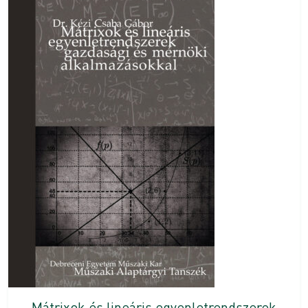
Mátrixok és lineáris egyenletrendszerek