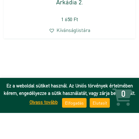
Árkádia 2.
1 650
Ft
Kívánságlistára
Ez a weboldal sütiket használ. Az Uniós törvények értelmében
0
kérem, engedélyezze a sütik használatát, vagy zárja be az oldalt.
Olvass tovább
Elfogadás
Elutasít
Hírek
Adatkezelési tájékoztató