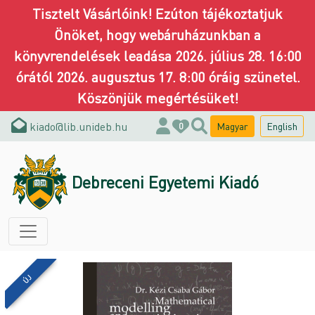
Tisztelt Vásárlóink! Ezúton tájékoztatjuk
Önöket, hogy webáruházunkban a
könyvrendelések leadása 2026. július 28. 16:00
órától 2026. augusztus 17. 8:00 óráig szünetel.
Köszönjük megértésüket!
kiado@lib.unideb.hu
Magyar
English
0
Debreceni Egyetemi Kiadó
ÚJ