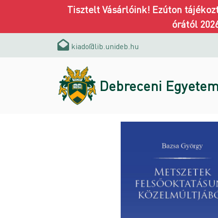
Tisztelt Vásárlóink! Ezúton tájéko
órától 202
kiado@lib.unideb.hu
Debreceni Egyetem