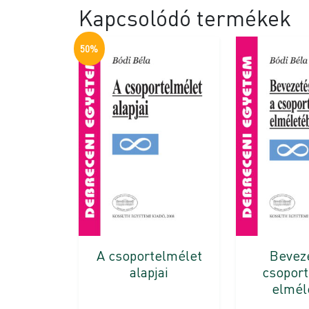
Kapcsolódó termékek
50%
A csoportelmélet
Bevez
alapjai
csopor
elmél