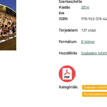
Szerkesztette
Kiadás
2014
éve
ISBN
978-963-318-44
Terjedelem
137 oldal
Formátum
E-könyv
Hozzáférés
Szabadon letöl
Kategóriák:
Szabadon letölth
Természettudomá