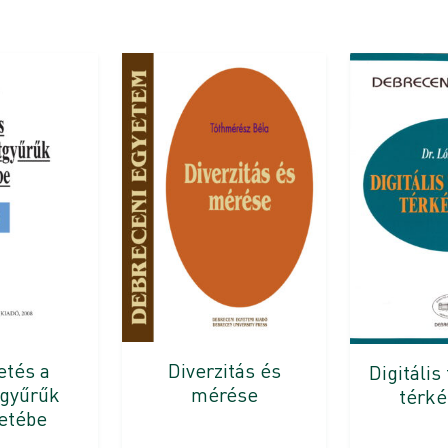
etés a
Diverzitás és
Digitális
tgyűrűk
mérése
térké
etébe