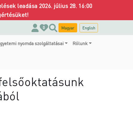
ések leadása 2026. július 28. 16:00
gértésüket!
Magyar
English
0
gyetemi nyomda szolgáltatásai
Rólunk
felsőoktatásunk
ából