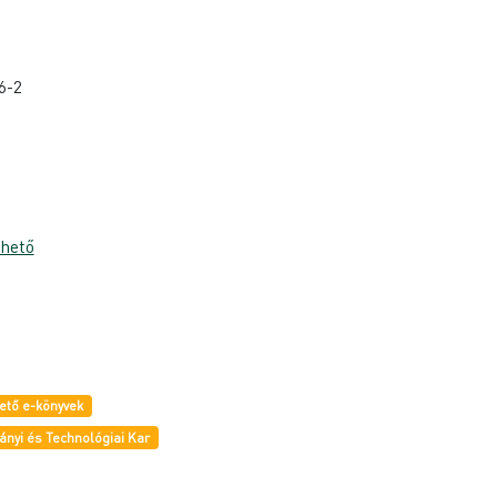
6-2
thető
ető e-könyvek
nyi és Technológiai Kar