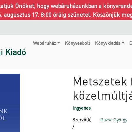
ztatjuk Önöket, hogy webáruházunkban a könyvrendel
6. augusztus 17. 8:00 óráig szünetel. Köszönjük me
Webáruház
Könyvesbolt
Könyvkiadás
E
i Kiadó
Metszetek 
közelmúltj
Ingyenes
Szerző(k)
Bazsa György
/