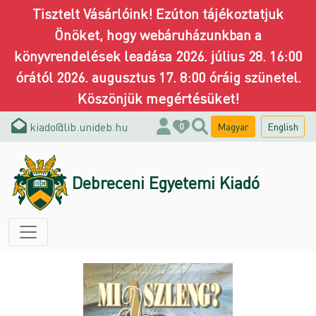
Tisztelt Vásárlóink! Ezúton tájékoztatjuk
Önöket, hogy webáruházunkban a
könyvrendelések leadása 2026. július 28. 16:00
órától 2026. augusztus 17. 8:00 óráig szünetel.
Köszönjük megértésüket!
kiado@lib.unideb.hu
Magyar
English
0
Debreceni Egyetemi Kiadó