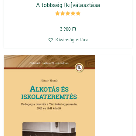
A többség (ki)választása
Értékelés:
5.00
/ 5
3 900
Ft
Kívánságlistára