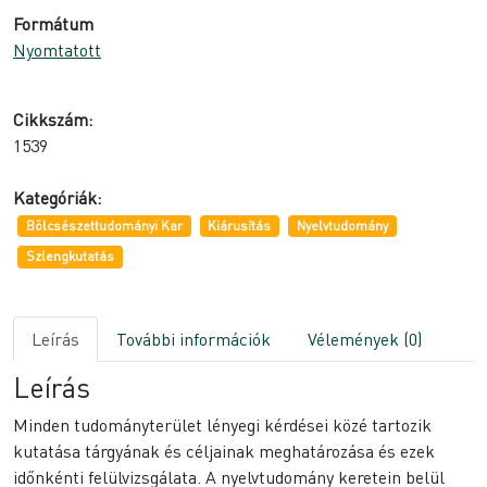
Formátum
Nyomtatott
Cikkszám:
1539
Kategóriák:
Bölcsészettudományi Kar
Kiárusítás
Nyelvtudomány
Szlengkutatás
Leírás
További információk
Vélemények (0)
Leírás
Minden tudományterület lényegi kérdései közé tartozik
kutatása tárgyának és céljainak meghatározása és ezek
időnkénti felülvizsgálata. A nyelvtudomány keretein belül