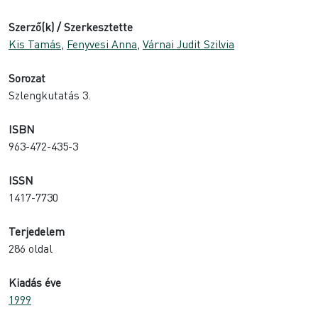
Szerző(k) / Szerkesztette
Kis Tamás
,
Fenyvesi Anna
,
Várnai Judit Szilvia
Sorozat
Szlengkutatás 3.
ISBN
963-472-435-3
ISSN
1417-7730
Terjedelem
286 oldal
Kiadás éve
1999