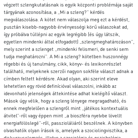
végzett szlengkutatásnak is egyik központi problémája saját
tárgyának azonosítása, a „Mi a szleng?” kérdés
megválaszolása. A kötet nem válaszolja meg ezt a kérdést,
pusztán kisebb-nagyobb érvényességi körű válaszokat ad,
így próbálva túllépni az egyik legrégibb (és úgy látszik,
egyetlen mindenki által elfogadott) „szlengmeghatározáson”,
mely szerint a szlenget „mindenki felismeri, de senki sem
tudja meghatározni”. A Mi a szleng? kötetben huszonnégy
régebbi és új tanulmány, cikk, könyv- és lexikonrészlet
található, melyeknek szerzői nagyon sokféle választ adnak a
címben feltett kérdésre. Akad olyan, aki szerint eleve
lehetetlen egy rövid definícióval válaszolni, inkább az
idevonható jelenségek áttekintése adhat kielégítő választ.
Mások úgy vélik, hogy a szleng lényege megragadható, és
ennek megfelelően a szlengről mint „játékos kontextuális
átvitel”-ről vagy éppen mint „a bioszféra nyelvbe lövellt
energiafölöslegé”-ről, passzioláliáról beszélnek. A könyvben
olvashatók olyan írások is, amelyek a szociolingvisztika, a
diskurzuselemzés, illetve a szociológia és pszichológia