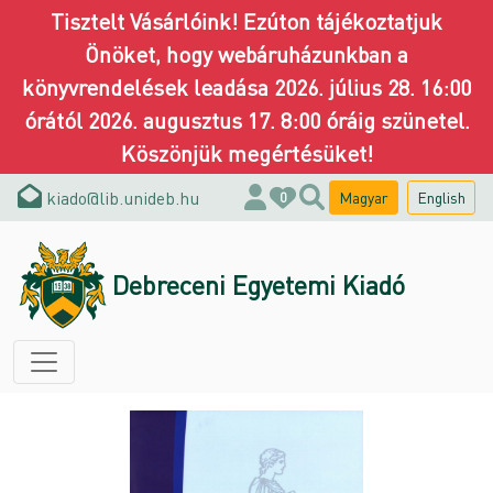
Tisztelt Vásárlóink! Ezúton tájékoztatjuk
Önöket, hogy webáruházunkban a
könyvrendelések leadása 2026. július 28. 16:00
órától 2026. augusztus 17. 8:00 óráig szünetel.
Köszönjük megértésüket!
kiado@lib.unideb.hu
Magyar
English
0
Debreceni Egyetemi Kiadó