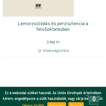
Lemorzsolódás és perzisztencia a
felsőoktatásban
3 900
Ft
Kívánságlistára
Ez a weboldal sütiket használ. Az Uniós törvények értelmében
0
kérem, engedélyezze a sütik használatát, vagy zárja be az oldalt.
Olvass tovább
Elfogadás
Elutasít