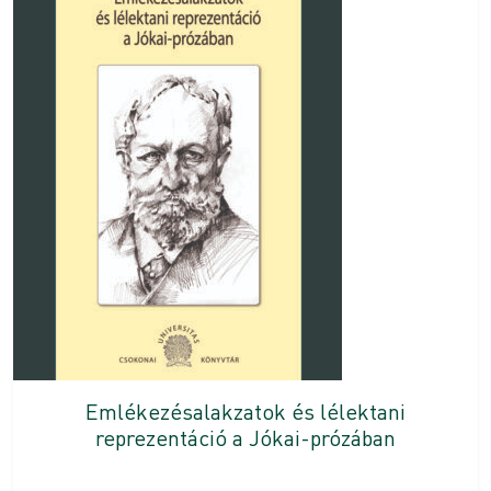
Emlékezésalakzatok és lélektani
reprezentáció a Jókai-prózában