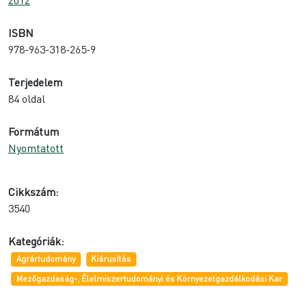
ISBN
978-963-318-265-9
Terjedelem
84 oldal
Formátum
Nyomtatott
Cikkszám:
3540
Kategóriák:
Agrártudomány
Kiárusítás
Mezőgazdaság-, Élelmiszertudományi és Környezetgazdálkodási Kar