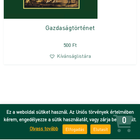
Gazdaságtörténet
500
Ft
Kívánságlistára
Ez a weboldal sütiket használ. Az Uniós törvények értelmében
0
kérem, engedélyezze a sütik használatát, vagy zárja be az oldalt.
Olvass tovább
Elfogadás
Elutasít