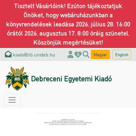
Tisztelt Vásárlóink! Ezúton tájékoztatjuk
Önöket, hogy webáruházunkban a
könyvrendelések leadása 2026. július 28. 16:00
órától 2026. augusztus 17. 8:00 óráig szünetel.
Köszönjük megértésüket!
kiado@lib.unideb.hu
Magyar
English
0
Debreceni Egyetemi Kiadó