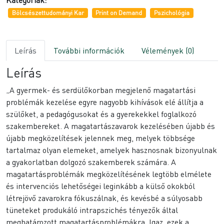
Bölcsészettudományi Kar
Print on Demand
Pszichológia
Leírás
További információk
Vélemények (0)
Leírás
„A gyermek- és serdülőkorban megjelenő magatartási
problémák kezelése egyre nagyobb kihívások elé állítja a
szülőket, a pedagógusokat és a gyerekekkel foglalkozó
szakembereket. A magatartászavarok kezelésében újabb és
újabb megközelítések jelennek meg, melyek többsége
tartalmaz olyan elemeket, amelyek hasznosnak bizonyulnak
a gyakorlatban dolgozó szakemberek számára. A
magatartásproblémák megközelítésének legtöbb elmélete
és intervenciós lehetőségei leginkább a külső okokból
létrejövő zavarokra fókuszálnak, és kevésbé a súlyosabb
tüneteket produkáló intrapszichés tényezők által
meghatározott magatartásproblémákra. Igaz, ezek a