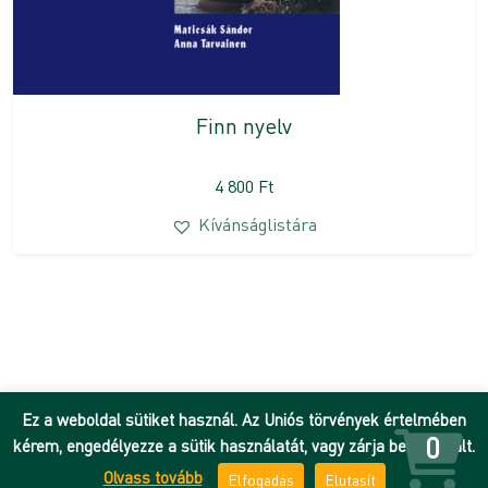
Finn nyelv
4 800
Ft
Kívánságlistára
Ez a weboldal sütiket használ. Az Uniós törvények értelmében
0
kérem, engedélyezze a sütik használatát, vagy zárja be az oldalt.
Olvass tovább
Elfogadás
Elutasít