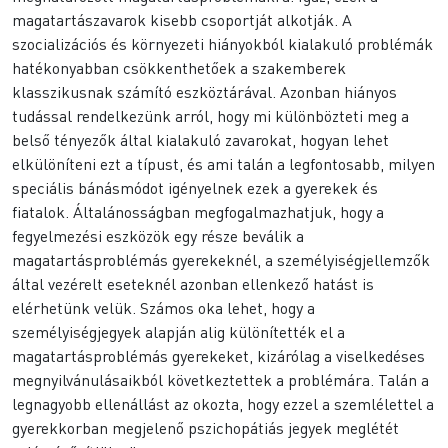
magatartászavarok kisebb csoportját alkotják. A
szocializációs és környezeti hiányokból kialakuló problémák
hatékonyabban csökkenthetőek a szakemberek
klasszikusnak számító eszköztárával. Azonban hiányos
tudással rendelkezünk arról, hogy mi különbözteti meg a
belső tényezők által kialakuló zavarokat, hogyan lehet
elkülöníteni ezt a típust, és ami talán a legfontosabb, milyen
speciális bánásmódot igényelnek ezek a gyerekek és
fiatalok. Általánosságban megfogalmazhatjuk, hogy a
fegyelmezési eszközök egy része beválik a
magatartásproblémás gyerekeknél, a személyiségjellemzők
által vezérelt eseteknél azonban ellenkező hatást is
elérhetünk velük. Számos oka lehet, hogy a
személyiségjegyek alapján alig különítették el a
magatartásproblémás gyerekeket, kizárólag a viselkedéses
megnyilvánulásaikból következtettek a problémára. Talán a
legnagyobb ellenállást az okozta, hogy ezzel a szemlélettel a
gyerekkorban megjelenő pszichopátiás jegyek meglétét