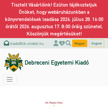
Tisztelt Vásárlóink! Ezúton tájékoztatjuk
Önöket, hogy webáruházunkban a
könyvrendelések leadása 2026. július 28. 16:00
órától 2026. augusztus 17. 8:00 óráig szünetel.
Köszönjük megértésüket!
kiado@lib.unideb.hu
Magyar
English
0
Debreceni Egyetemi Kiadó