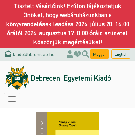
Tisztelt Vásárlóink! Ezúton tájékoztatjuk
Önöket, hogy webáruházunkban a
könyvrendelések leadása 2026. július 28. 16:00
órától 2026. augusztus 17. 8:00 óráig szünetel.
Köszönjük megértésüket!
kiado@lib.unideb.hu
Magyar
English
0
Debreceni Egyetemi Kiadó