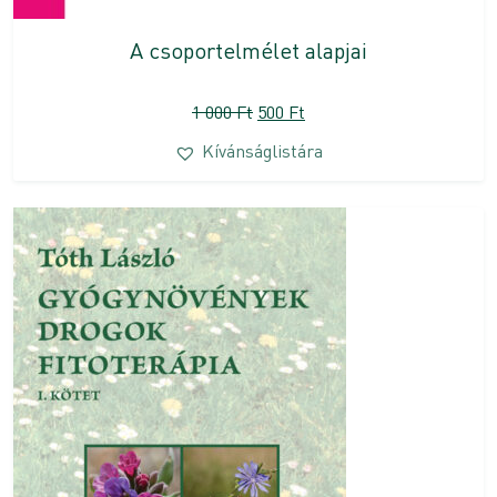
A csoportelmélet alapjai
Original
Current
1 000
Ft
500
Ft
price
price
Kívánságlistára
was:
is:
1
500 Ft.
000 Ft.