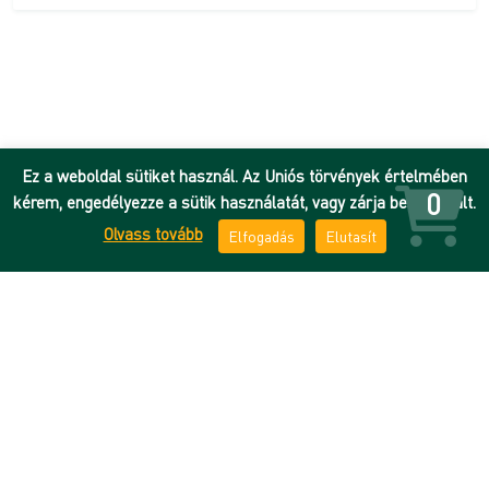
Ez a weboldal sütiket használ. Az Uniós törvények értelmében
0
kérem, engedélyezze a sütik használatát, vagy zárja be az oldalt.
Olvass tovább
Elfogadás
Elutasít
Hírek
Adatkezelési tájékoztató
DEENK
ÁSZF
Debreceni Egyetem
Impresszum
Kapcsolat