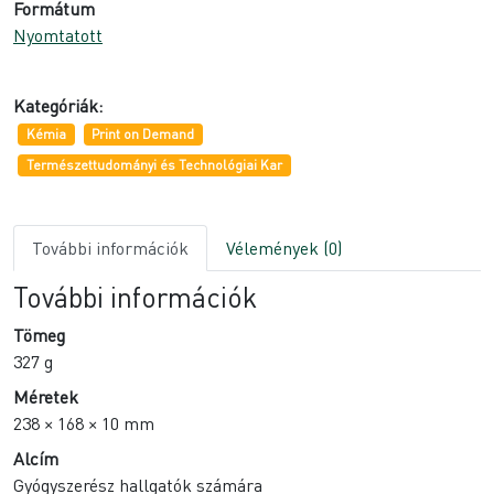
Formátum
Nyomtatott
Kategóriák:
Kémia
Print on Demand
Természettudományi és Technológiai Kar
További információk
Vélemények (0)
További információk
Tömeg
327 g
Méretek
238 × 168 × 10 mm
Alcím
Gyógyszerész hallgatók számára