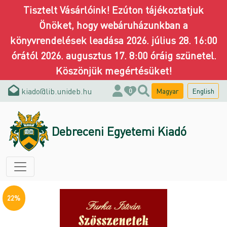
Tisztelt Vásárlóink! Ezúton tájékoztatjuk
Önöket, hogy webáruházunkban a
könyvrendelések leadása 2026. július 28. 16:00
órától 2026. augusztus 17. 8:00 óráig szünetel.
Köszönjük megértésüket!
kiado@lib.unideb.hu
Magyar
English
0
Debreceni Egyetemi Kiadó
22%