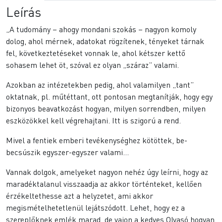
Leírás
„A tudomány – ahogy mondani szokás – nagyon komoly
dolog, ahol mérnek, adatokat rögzítenek, tényeket tárnak
fel, következtetéseket vonnak le, ahol kétszer kettő
sohasem lehet öt, szóval ez olyan „száraz” valami.
Azokban az intézetekben pedig, ahol valamilyen „tant”
oktatnak, pl. műtéttant, ott pontosan megtanítják, hogy egy
bizonyos beavatkozást hogyan, milyen sorrendben, milyen
eszközökkel kell végrehajtani. Itt is szigorú a rend.
Mivel a fentiek emberi tevékenységhez kötöttek, be-
becsúszik egyszer-egyszer valami…
Vannak dolgok, amelyeket nagyon nehéz úgy leírni, hogy az
maradéktalanul visszaadja az akkor történteket, kellően
érzékeltethesse azt a helyzetet, ami akkor
megismételhetetlenül lejátszódott. Lehet, hogy ez a
szereplőknek emlék marad, de vajon a kedves Olvasó hogyan