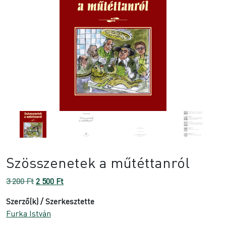
Szösszenetek a műtéttanról
Original
Current
3 200
Ft
2 500
Ft
price
price
Szerző(k) / Szerkesztette
was:
is:
Furka István
3
2