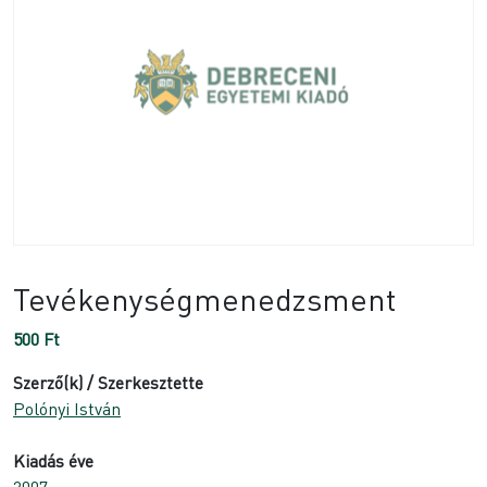
Tevékenységmenedzsment
500
Ft
Szerző(k) / Szerkesztette
Polónyi István
Kiadás éve
2007