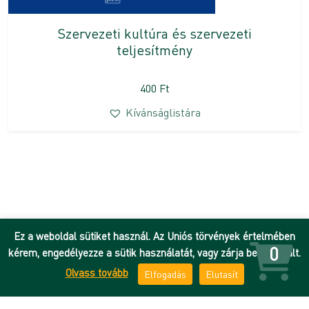
Szervezeti kultúra és szervezeti
teljesítmény
400
Ft
Kívánságlistára
Ez a weboldal sütiket használ. Az Uniós törvények értelmében
0
kérem, engedélyezze a sütik használatát, vagy zárja be az oldalt.
Olvass tovább
Elfogadás
Elutasít