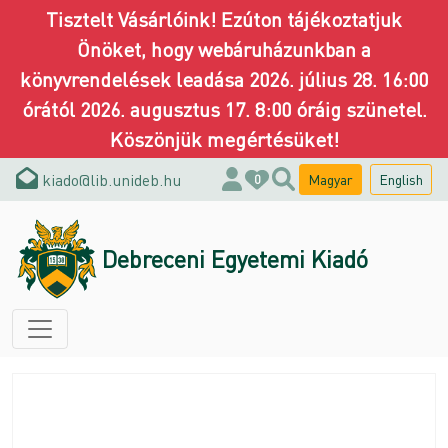
Tisztelt Vásárlóink! Ezúton tájékoztatjuk
Önöket, hogy webáruházunkban a
könyvrendelések leadása 2026. július 28. 16:00
órától 2026. augusztus 17. 8:00 óráig szünetel.
Köszönjük megértésüket!
kiado@lib.unideb.hu
Magyar
English
0
Debreceni Egyetemi Kiadó