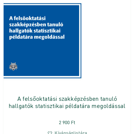
A felsőoktatási szakképzésben tanuló
hallgatók statisztikai példatára megoldással
2 900
Ft
Kívánságlistára