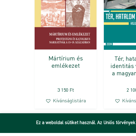
Mártírium és
Tér, ha
emlékezet
identitás
a magyar
3 150
Ft
2 1
Kívánságlistára
Kíváns
Ez a weboldal sütiket használ. Az Uniós törvények