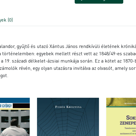
ek (0)
andor, gyűjtő és utazó Xántus János rendkívüli életének króniká
 történelemben: egyebek mellett részt vett az 1848/49-es szabads
 a 19. századi délkelet-ázsiai munkája során. Ez a kötet az 1870
eszámolók révén, egy olyan utazásra invitálva az olvasót, amely 
got.