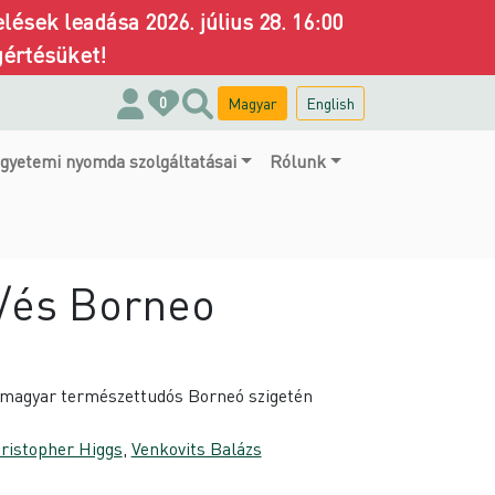
ések leadása 2026. július 28. 16:00
gértésüket!
Magyar
English
0
gyetemi nyomda szolgáltatásai
Rólunk
/és Borneo
i magyar természettudós Borneó szigetén
ristopher Higgs
,
Venkovits Balázs