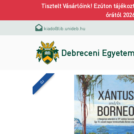
Tisztelt Vásárlóink! Ezúton tájéko
órától 202
kiado@lib.unideb.hu
Debreceni Egyetem
ÚJ