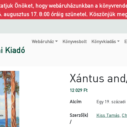
ztatjuk Önöket, hogy webáruházunkban a könyvrendel
6. augusztus 17. 8:00 óráig szünetel. Köszönjük me
Webáruház
Könyvesbolt
Könyvkiadás
E
i Kiadó
Xántus and
12 029
Ft
Alcím
Egy 19. század
Szerző(k)
Kiss Tamás
,
Ch
/