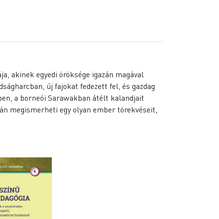
ja, akinek egyedi öröksége igazán magával
ágharcban, új fajokat fedezett fel, és gazdag
-ben, a borneói Sarawakban átélt kalandjait
során megismerheti egy olyan ember törekvéseit,