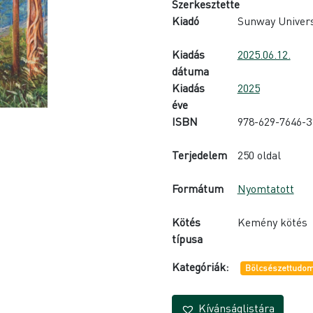
Szerkesztette
Kiadó
Sunway Univers
Kiadás
2025.06.12.
dátuma
Kiadás
2025
éve
ISBN
978-629-7646-3
Terjedelem
250 oldal
Formátum
Nyomtatott
Kötés
Kemény kötés
típusa
Kategóriák:
Bölcsészettudom
Kívánságlistára