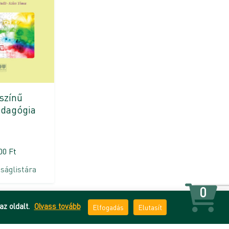
színű
dagógia
500
Ft
ságlistára
0
az oldalt.
Olvass tovább
Elfogadás
Elutasít