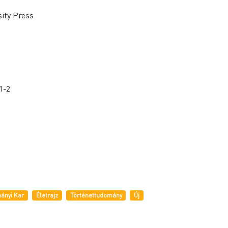
ity Press
1-2
ányi Kar
Életrajz
Történettudomány
Új