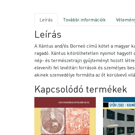
Leírás
További információk
Vélemény
Leírás
A Xántus and/és Borneó című kötet a magyar kal
ragadó. Xántus kitörölhetetlen nyomot hagyott a
nép- és természetrajzi gyűjteményt hozott létre
eleveníti fel levéltári források és személyes b
akinek szenvedélye formálta az őt körülvevő vilá
Kapcsolódó termékek