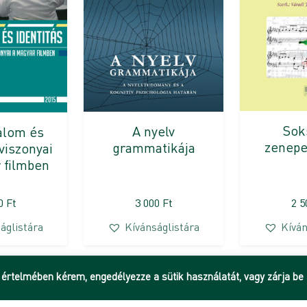
Sok
A nyelv
talom és
zenepe
grammatikája
 viszonyai
 filmben
00
Ft
3 000
Ft
2 
áglistára
Kívánságlistára
Kíván
 értelmében kérem, engedélyezze a sütik használatát, vagy zárja be 