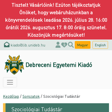
Tisztelt Vásárlóink! Ezúton tájékoztatjuk
Önöket, hogy webáruházunkban a
könyvrendelések leadása 2026. július 28. 16:00
órától 2026. augusztus 17. 8:00 óráig szünetel.
Köszönjük megértésüket!
kiado@lib.unideb.hu
Magyar
English
0
Debreceni Egyetemi Kiadó
Kezdőlap
/
Sorozatok
/ Szociológiai Tudástár
Szociológiai Tudástár