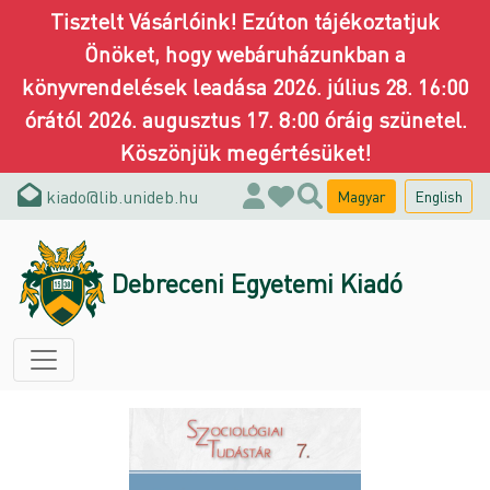
Tisztelt Vásárlóink! Ezúton tájékoztatjuk
Önöket, hogy webáruházunkban a
könyvrendelések leadása 2026. július 28. 16:00
órától 2026. augusztus 17. 8:00 óráig szünetel.
Köszönjük megértésüket!
kiado@lib.unideb.hu
Magyar
English
Debreceni Egyetemi Kiadó