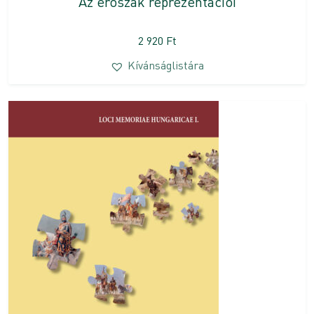
Az erőszak reprezentációi
2 920
Ft
Kívánságlistára