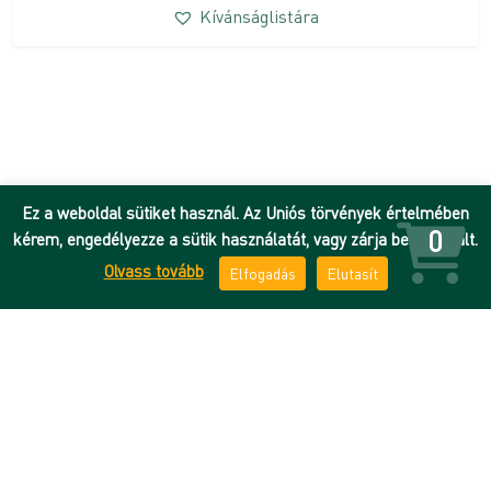
Kívánságlistára
Ez a weboldal sütiket használ. Az Uniós törvények értelmében
0
kérem, engedélyezze a sütik használatát, vagy zárja be az oldalt.
Olvass tovább
Elfogadás
Elutasít
Hírek
Adatkezelési tájékoztató
DEENK
ÁSZF
Debreceni Egyetem
Impresszum