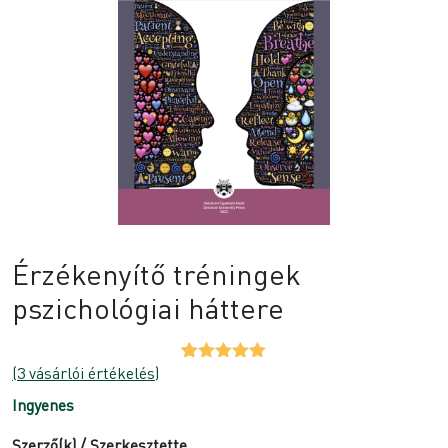
Érzékenyítő tréningek
pszichológiai háttere
(
3
vásárlói értékelés)
Értékelés
3
5.00
az 5-
Ingyenes
ből,
értékelés
alapján
Szerző(k) / Szerkesztette