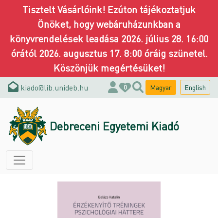
Tisztelt Vásárlóink! Ezúton tájékoztatjuk
Önöket, hogy webáruházunkban a
könyvrendelések leadása 2026. július 28. 16:00
órától 2026. augusztus 17. 8:00 óráig szünetel.
Köszönjük megértésüket!
kiado@lib.unideb.hu
Magyar
English
0
Debreceni Egyetemi Kiadó