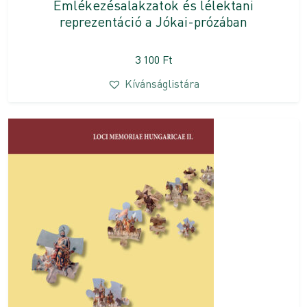
Emlékezésalakzatok és lélektani
reprezentáció a Jókai-prózában
3 100
Ft
Kívánságlistára