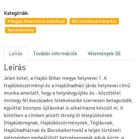
Kategóriák:
A Magyar Névarchívum kiadványai
Bölcsészettudományi Kar
Nyelvtudomány
Leírás
További információk
Vélemények (0)
Leírás
Jelen kötet, a Hajdú-Bihar megye helynevei 1. A
Hajdúböszörményi és a Hajdúhadházi járás helynevei című
munka amellett, hogy a helynévgyűjtés és ‑ közzététel
mintegy fél évszázados törekvéseibe szervesen betagozódik,
egyúttal bizonyos újításokat is alkalmazva készült el. A
kötetben a címben jelzett térség öt településének
(Hajdúdorognak, Hajdúböszörménynek, Téglásnak,
Hajdúhadháznak és Bocskaikertnek) a teljes történeti
mélységben egybeállított helynévanyagát adjuk közre: a