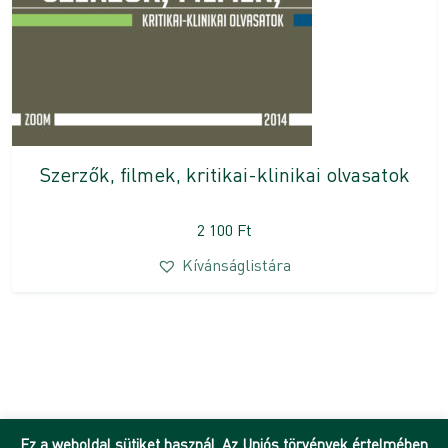
Szerzők, filmek, kritikai-klinikai olvasatok
2 100
Ft
Kívánságlistára
Ez a weboldal sütiket használ. Az Uniós törvények értelmében