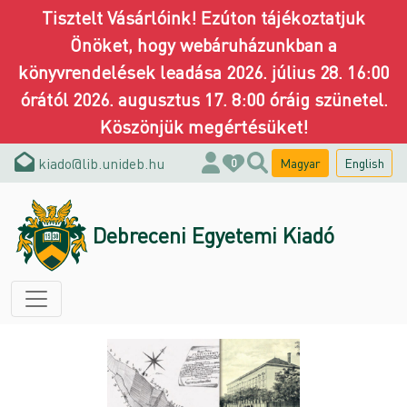
Tisztelt Vásárlóink! Ezúton tájékoztatjuk
Önöket, hogy webáruházunkban a
könyvrendelések leadása 2026. július 28. 16:00
órától 2026. augusztus 17. 8:00 óráig szünetel.
Köszönjük megértésüket!
kiado@lib.unideb.hu
Magyar
English
0
Debreceni Egyetemi Kiadó