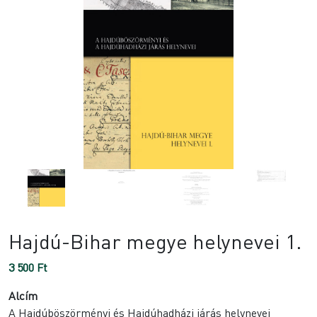
Hajdú-Bihar megye helynevei 1.
3 500
Ft
Alcím
A Hajdúböszörményi és Hajdúhadházi járás helynevei