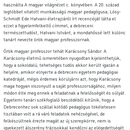
használta A magyar világnézet c. könyvében. A 20. század
legtöbbet vitatott munkásságú magyar pedagógusa, Lósy-
Schmidt Ede Hatvani-életrajzáról írt recenzióját látta el
ezzel a figyelemfelkeltő címmel, a debreceni
természettudóst, Hatvani Istvánt, a mondahőssé lett különc
tanárt nevezte örök magyar professzornak.
Örök magyar professzor tehát Karácsony Sándor. A
Karácsony-életmű ismeretében nyugodtan kijelenthetjük,
hogy a sokoldalú, tehetséges tudós akkor került igazán a
helyére, amikor elnyerte a debreceni egyetem pedagógiai
katedráját, mégis érdemes körüljárni azt, hogy Karácsony
maga hogyan viszonyult a saját professzorságához, milyen
módon élte meg ennek a feladatnak a felelősségét és súlyát.
Egyetemi tanári székfoglaló beszédéből kitűnik, hogy a
Debrecenhez sok szállal kötődő pedagógus tökéletesen
tisztában volt a rá váró feladatok nehézségével, de
felkészültnek érezte magát az új szerepkörre, nem is
igyekezett álszerény frázisokkal kendőzni az elégedettségét.