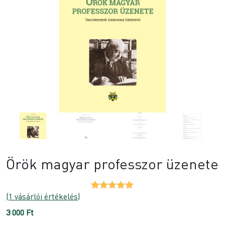
Örök magyar professzor üzenete
(
1
vásárlói értékelés)
Értékelés
1
5.00
az 5-
3 000
Ft
ből,
értékelés