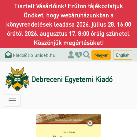
Tisztelt Vásárlóink! Ezúton tájékoztatjuk
Önöket, hogy webáruházunkban a
könyvrendelések leadása 2026. július 28. 16:00
órától 2026. augusztus 17. 8:00 óráig szünetel.
Köszönjük megértésüket!
kiado@lib.unideb.hu
Magyar
English
0
Debreceni Egyetemi Kiadó