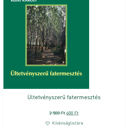
Ültetvényszerű fatermesztés
Original
Current
2 500
Ft
600
Ft
price
price
Kívánságlistára
was:
is: