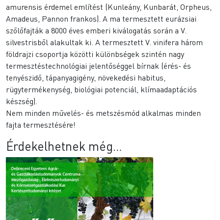
amurensis érdemel említést (Kunleány, Kunbarát, Orpheus,
Amadeus, Pannon frankos). A ma termesztett eurázsiai
szőlőfajták a 8000 éves emberi kiválogatás során a V.
silvestrisből alakultak ki. A termesztett V. vinifera három
földrajzi csoportja közötti különbségek szintén nagy
termesztéstechnológiai jelentőséggel bírnak (érés- és
tenyészidő, tápanyagigény, növekedési habitus,
rügytermékenység, biológiai potenciál, klímaadaptációs
készség).
Nem minden művelés- és metszésmód alkalmas minden
fajta termesztésére!
Érdekelhetnek még…