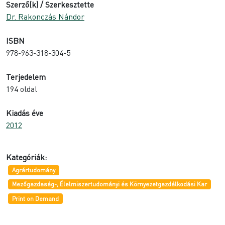
Szerző(k) / Szerkesztette
Dr. Rakonczás Nándor
ISBN
978-963-318-304-5
Terjedelem
194 oldal
Kiadás éve
2012
Kategóriák:
Agrártudomány
Mezőgazdaság-, Élelmiszertudományi és Környezetgazdálkodási Kar
Print on Demand