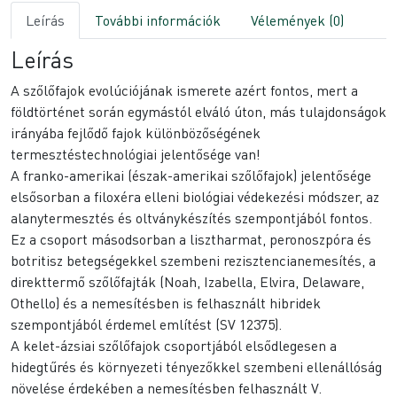
Leírás
További információk
Vélemények (0)
Leírás
A szőlőfajok evolúciójának ismerete azért fontos, mert a
földtörténet során egymástól elváló úton, más tulajdonságok
irányába fejlődő fajok különbözőségének
termesztéstechnológiai jelentősége van!
A franko-amerikai (észak-amerikai szőlőfajok) jelentősége
elsősorban a filoxéra elleni biológiai védekezési módszer, az
alanytermesztés és oltványkészítés szempontjából fontos.
Ez a csoport másodsorban a lisztharmat, peronoszpóra és
botritisz betegségekkel szembeni rezisztencianemesítés, a
direkttermő szőlőfajták (Noah, Izabella, Elvira, Delaware,
Othello) és a nemesítésben is felhasznált hibridek
szempontjából érdemel említést (SV 12375).
A kelet-ázsiai szőlőfajok csoportjából elsődlegesen a
hidegtűrés és környezeti tényezőkkel szembeni ellenállóság
növelése érdekében a nemesítésben felhasznált V.