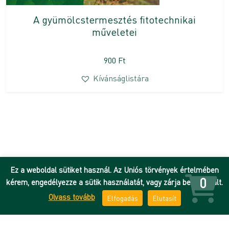
A gyümölcstermesztés fitotechnikai
műveletei
900
Ft
Kívánságlistára
Ez a weboldal sütiket használ. Az Uniós törvények értelmében
0
kérem, engedélyezze a sütik használatát, vagy zárja be az oldalt.
Olvass tovább
Elfogadás
Elutasít
Hírek