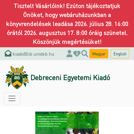
Tisztelt Vásárlóink! Ezúton tájékoztatjuk
Önöket, hogy webáruházunkban a
könyvrendelések leadása 2026. július 28. 16:00
órától 2026. augusztus 17. 8:00 óráig szünetel.
Köszönjük megértésüket!
kiado@lib.unideb.hu
Magyar
English
0
Debreceni Egyetemi Kiadó