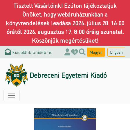
Tisztelt Vásárlóink! Ezúton tájékoztatjuk
Önöket, hogy webáruházunkban a
könyvrendelések leadása 2026. július 28. 16:00
órától 2026. augusztus 17. 8:00 óráig szünetel.
Köszönjük megértésüket!
kiado@lib.unideb.hu
Magyar
English
0
Debreceni Egyetemi Kiadó