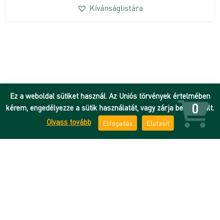
Kívánságlistára
Ez a weboldal sütiket használ. Az Uniós törvények értelmében
0
kérem, engedélyezze a sütik használatát, vagy zárja be az oldalt.
Olvass tovább
Elfogadás
Elutasít
Hírek
Adatkezelési tájékoztató
DEENK
ÁSZF
Debreceni Egyetem
Impresszum