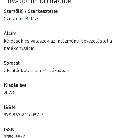
További információk
Szerző(k) / Szerkesztette
Czékmán Balázs
Alcím
kérdések és válaszok az intézményi bevezetéstől a
hatékonyságig
Sorozat
Oktatáskutatás a 21. zázadban
Kiadás éve
2023
ISBN
978-963-615-087-7
ISSN
2559-8864