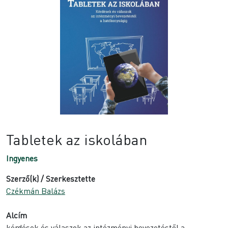
Tabletek az iskolában
Ingyenes
Szerző(k) / Szerkesztette
Czékmán Balázs
Alcím
kérdések és válaszok az intézményi bevezetéstől a