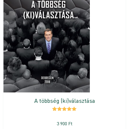
A többség (ki)választása
Értékelés:
5.00
/ 5
3 900
Ft