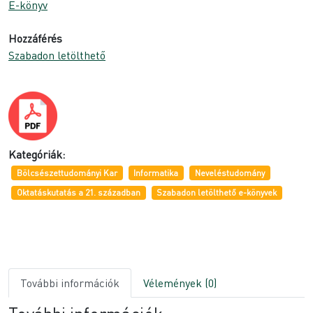
E-könyv
Hozzáférés
Szabadon letölthető
Kategóriák:
Bölcsészettudományi Kar
Informatika
Neveléstudomány
Oktatáskutatás a 21. században
Szabadon letölthető e-könyvek
További információk
Vélemények (0)