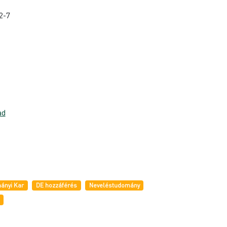
2-7
ad
ányi Kar
DE hozzáférés
Neveléstudomány