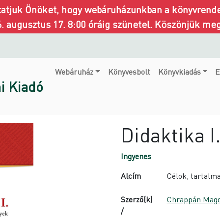
ztatjuk Önöket, hogy webáruházunkban a könyvrendel
6. augusztus 17. 8:00 óráig szünetel. Köszönjük me
Webáruház
Könyvesbolt
Könyvkiadás
E
i Kiadó
Didaktika I
Ingyenes
Alcím
Célok, tartalm
Szerző(k)
Chrappán Magd
/