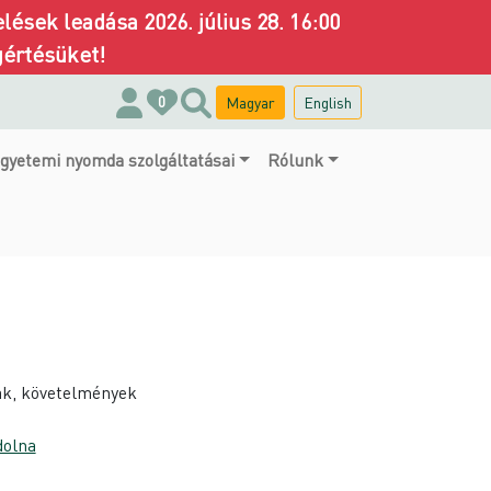
ések leadása 2026. július 28. 16:00
gértésüket!
Magyar
English
0
gyetemi nyomda szolgáltatásai
Rólunk
.
ak, követelmények
olna