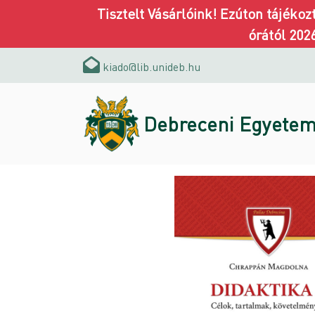
Tisztelt Vásárlóink! Ezúton tájéko
órától 202
kiado@lib.unideb.hu
Debreceni Egyetem