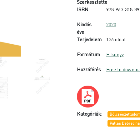
Szerkesztette
ISBN
978-963-318-89
Kiadás
2020
éve
Terjedelem
136 oldal
Formátum
E-könyv
Hozzáférés
Free to downlo
Kategóriák:
Bölcsészettudom
Pallas Debrecina