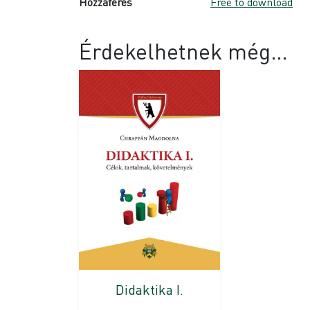
Hozzáférés
Free to download
Érdekelhetnek még…
Didaktika I.